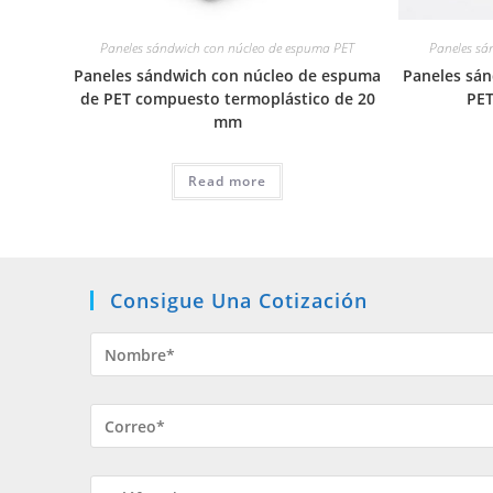
Paneles sándwich con núcleo de espuma PET
Paneles sá
Paneles sándwich con núcleo de espuma
Paneles sá
de PET compuesto termoplástico de 20
PET
mm
Read more
Consigue Una Cotización