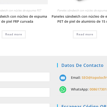
ndwich con núcleo de espuma PET
Paneles sándwich con núcleo de espum
ndwich con núcleo de espuma
Paneles sándwich con núcleo de
 de piel FRP curvada
PET de piel de aluminio de 1
Read more
Read more
Datos De Contacto
Email:
SEO@topolocfr
WhatsApp:
008617301
Escanear Código QR