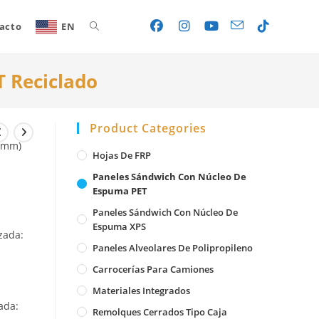
acto
EN
Toggle
 Reciclado
website
Product Categories
search
0 mm)
Hojas De FRP
Paneles Sándwich Con Núcleo De
Espuma PET
Paneles Sándwich Con Núcleo De
Espuma XPS
zada:
Paneles Alveolares De Polipropileno
Carrocerías Para Camiones
Materiales Integrados
ada:
Remolques Cerrados Tipo Caja