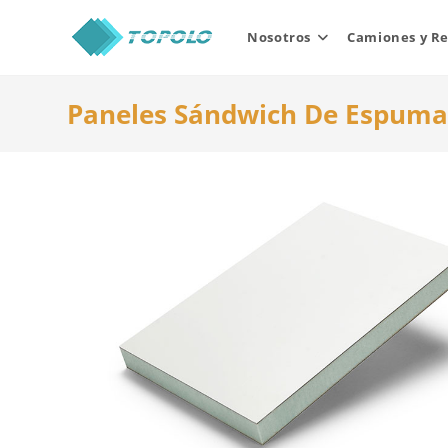
Skip
to
Nosotros
Camiones y R
content
Paneles Sándwich De Espuma 