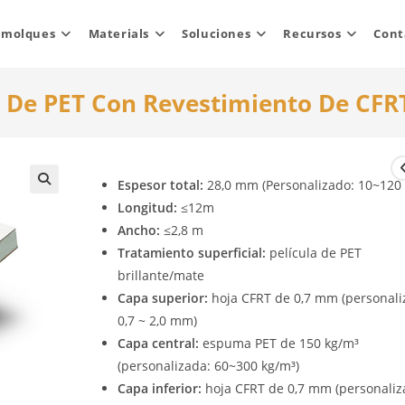
emolques
Materials
Soluciones
Recursos
Cont
De PET Con Revestimiento De CFRT
Espesor total:
28,0 mm (Personalizado: 10~12
Longitud:
≤12m
Ancho:
≤2,8 m
Tratamiento superficial:
película de PET
brillante/mate
Capa superior:
hoja CFRT de 0,7 mm (personali
0,7 ~ 2,0 mm)
Capa central:
espuma PET de 150 kg/m³
(personalizada: 60~300 kg/m³)
Capa inferior:
hoja CFRT de 0,7 mm (personaliz