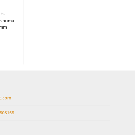
a PET
 espuma
5 mm
t.com
808168