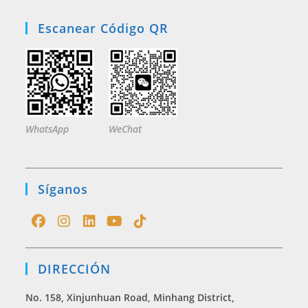
Escanear Código QR
WhatsApp
WeChat
Síganos
Opens
Opens
Opens
Opens
Opens
in
in
in
in
in
DIRECCIÓN
a
a
a
a
a
new
new
new
new
new
No. 158, Xinjunhuan Road, Minhang District,