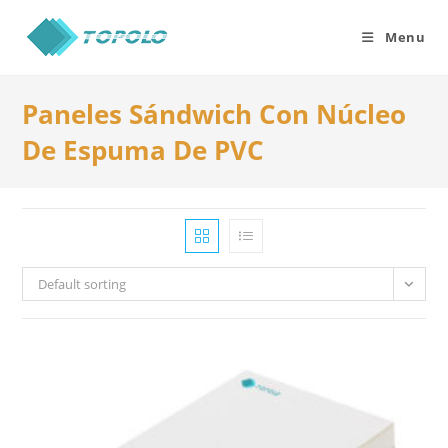
Skip
to
Menu
content
Paneles Sándwich Con Núcleo
De Espuma De PVC
Default sorting