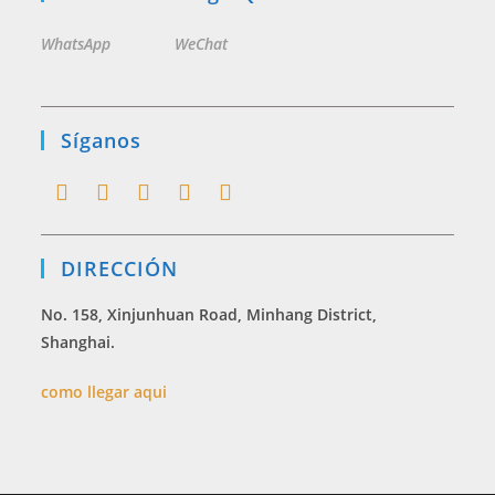
WhatsApp
WeChat
Síganos
Opens
Opens
Opens
Opens
Opens
in
in
in
in
in
DIRECCIÓN
a
a
a
a
a
new
new
new
new
new
No. 158, Xinjunhuan Road, Minhang District,
tab
tab
tab
tab
tab
Shanghai.
como llegar aqui