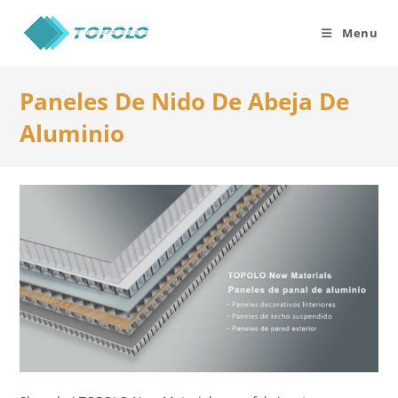
Skip
to
Menu
content
Paneles De Nido De Abeja De
Aluminio