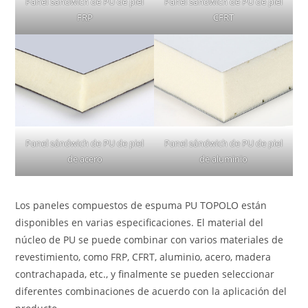
Panel sándwich de PU de piel
Panel sándwich de PU de piel
FRP
CFRT
Panel sándwich de PU de piel
Panel sándwich de PU de piel
de acero
de aluminio
Los paneles compuestos de espuma PU TOPOLO están
disponibles en varias especificaciones. El material del
núcleo de PU se puede combinar con varios materiales de
revestimiento, como FRP, CFRT, aluminio, acero, madera
contrachapada, etc., y finalmente se pueden seleccionar
diferentes combinaciones de acuerdo con la aplicación del