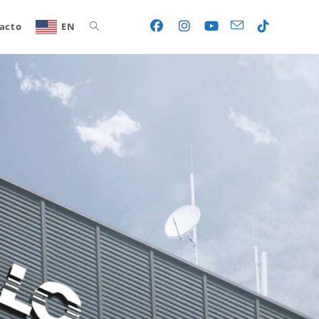
acto
EN
Toggle
website
search