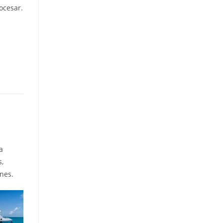
rocesar.
a
s,
ones.