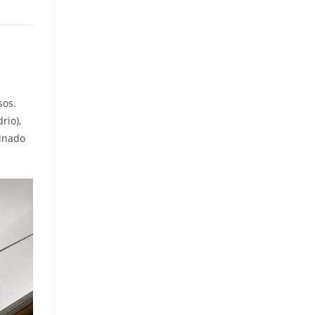
sos.
rio),
minado