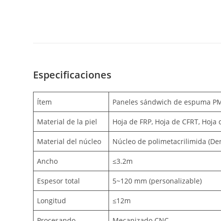
Especificaciones
Ítem
Paneles sándwich de espuma P
Material de la piel
Hoja de FRP, Hoja de CFRT, Hoja 
Material del núcleo
Núcleo de polimetacrilimida (D
Ancho
≤3.2m
Espesor total
5~120 mm (personalizable)
Longitud
≤12m
Procesando
Mecanizado CNC