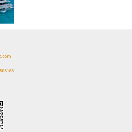
t.com
808168