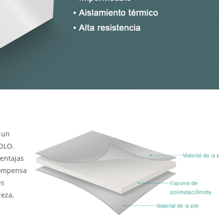
 un
POLO.
ventajas
 compensa
es
reza,