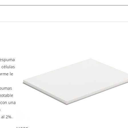
e espuma
 células
orme le
spumas
notable
 con una
a
 al 2%.