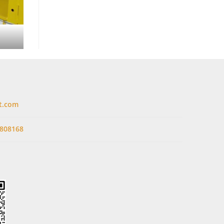
t.com
808168