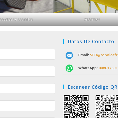
aquetas de pepinillos
Andamios
Datos De Contacto
Email:
SEO@topolocfr
WhatsApp:
008617301
Escanear Código QR