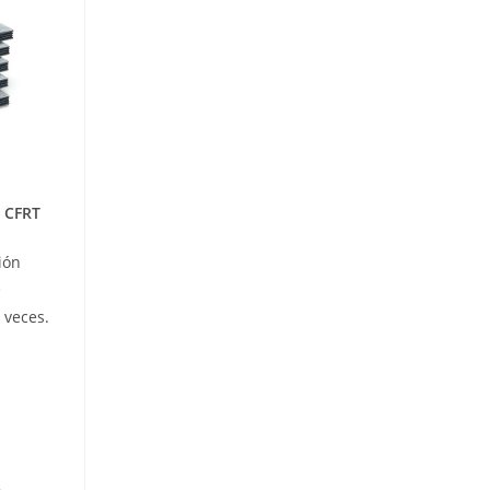
l CFRT
ión
e
 veces.