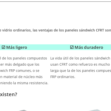
vidrio ordinarios, las ventajas de los paneles sándwich CFRT so
☑ Más ligero
☑ Más duradero
al de los paneles compuestos
La vida útil de los paneles sándwic
er más delgado que los
usan CFRT como refuerzo es mucho
wich FRP comunes, o se
larga que la de los paneles compue
n material de núcleo más
FRP ordinarios.
eniendo la misma resistencia.
xisten?