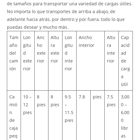
de tamaños para transportar una variedad de cargas útiles.
No importa lo que transportes de arriba a abajo, de
adelante hacia atrás, por dentro y por fuera, todo lo que
puedas desear y mucho más.
Tam
Lon
Anc
Altu
Lon
Ancho
Altu
Cap
año
gitu
ho
ra
gitu
interior
ra
acid
del
d
exte
exte
d
inte
ad
cam
exte
rior
rior
inte
rior
de
ión
rior
rior
carg
a
útil
Ca
10 –
8
8
9.5
7.8
pies
7.5
3,00
mió
12
pies
pies
–
pies
0 –
n
pies
11.5
6,00
de
pies
0
caja
libr
peq
as