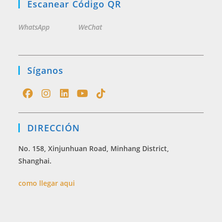
Escanear Código QR
WhatsApp
WeChat
Síganos
Opens
Opens
Opens
Opens
Opens
in
in
in
in
in
DIRECCIÓN
a
a
a
a
a
new
new
new
new
new
No. 158, Xinjunhuan Road, Minhang District,
tab
tab
tab
tab
tab
Shanghai.
como llegar aqui