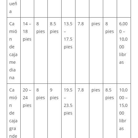
ueñ
a
Ca
14 –
8
8.5
13.5
7.8
pies
8
6,00
mió
18
pies
pies
–
pies
0 –
n
pies
17.5
10,0
de
pies
00
caja
libr
me
as
dia
na
Ca
20 –
8
9
19.5
7.8
pies
8.5
10,0
mió
24
pies
pies
–
pies
00 –
n
pies
23.5
15,0
de
pies
00
caja
libr
gra
as
nde