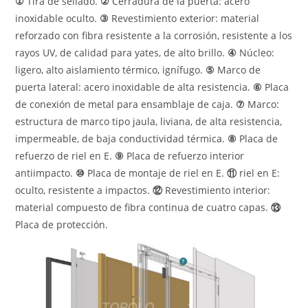
①
Tira de sellado.
②
Cerradura de la puerta: acero
inoxidable oculto.
③
Revestimiento exterior: material
reforzado con fibra resistente a la corrosión, resistente a los
rayos UV, de calidad para yates, de alto brillo.
④
Núcleo:
ligero, alto aislamiento térmico, ignífugo.
⑤
Marco de
puerta lateral: acero inoxidable de alta resistencia.
⑥
Placa
de conexión de metal para ensamblaje de caja.
⑦
Marco:
estructura de marco tipo jaula, liviana, de alta resistencia,
impermeable, de baja conductividad térmica.
⑧
Placa de
refuerzo de riel en E.
⑨
Placa de refuerzo interior
antiimpacto.
⑩
Placa de montaje de riel en E.
⑪
riel en E:
oculto, resistente a impactos.
⑫
Revestimiento interior:
material compuesto de fibra continua de cuatro capas.
⑬
Placa de protección.