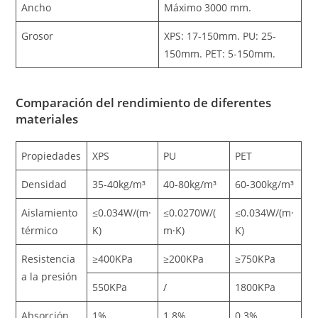
Ancho
Máximo 3000 mm.
Grosor
XPS: 17-150mm. PU: 25-
150mm. PET: 5-150mm.
Comparación del rendimiento de diferentes
materiales
Propiedades
XPS
PU
PET
Densidad
35-40kg/m³
40-80kg/m³
60-300kg/m³
Aislamiento
≤0.034W/(m·
≤0.0270W/(
≤0.034W/(m·
térmico
K)
m·K)
K)
Resistencia
≥400KPa
≥200KPa
≥750KPa
a la presión
550KPa
/
1800KPa
Absorción
1%
1.8%
0.3%