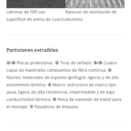
Láminas de FRP con
Ranuras de ventilación de
superficie de arena de cuarzo
aluminio
Particiones extraíbles
①/⑨
Placas protectoras.
②
Tiras de sellado.
③/⑧
Cuatro
capas de materiales compuestos de fibra continua.
④
Núcleo: materiales de espuma ignífugos, ligeros y de alto
aislamiento térmico.
⑤
Marco: estructura de marco tipo
jaula, ligera, de alta resistencia, impermeable y de baja
conductividad térmica.
⑥
Placa de conexión de metal para
el montaje.
⑦
Pasadores de bloqueo.