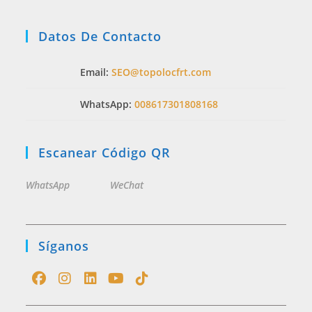
Datos De Contacto
Email:
SEO@topolocfrt.com
WhatsApp:
008617301808168
Escanear Código QR
WhatsApp
WeChat
Síganos
Opens
Opens
Opens
Opens
Opens