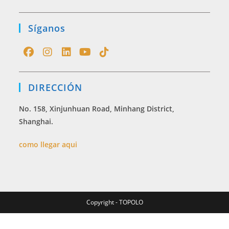
Síganos
Opens
Opens
Opens
Opens
Opens
in
in
in
in
in
DIRECCIÓN
a
a
a
a
a
new
new
new
new
new
No. 158, Xinjunhuan Road, Minhang District,
tab
tab
tab
tab
tab
Shanghai.
como llegar aqui
Copyright - TOPOLO