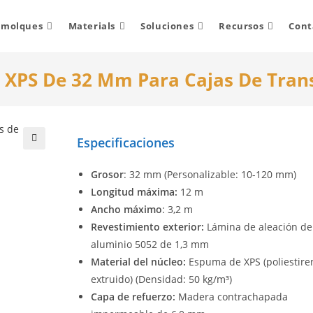
emolques
Materials
Soluciones
Recursos
Cont
XPS De 32 Mm Para Cajas De Trans
Especificaciones
🔍
Grosor
: 32 mm (Personalizable: 10-120 mm)
Longitud máxima:
12 m
Ancho máximo
: 3,2 m
Revestimiento exterior:
Lámina de aleación de
aluminio 5052 de 1,3 mm
Material del núcleo:
Espuma de XPS (poliestire
extruido) (Densidad: 50 kg/m³)
Capa de refuerzo:
Madera contrachapada