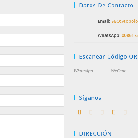
Datos De Contacto
Email:
SEO@topolo
WhatsApp:
008617
Escanear Código QR
WhatsApp
WeChat
Síganos
Opens
Opens
Opens
Opens
Opens
in
in
in
in
in
DIRECCIÓN
a
a
a
a
a