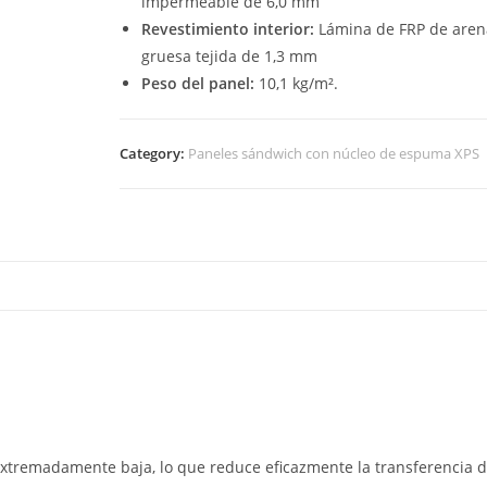
impermeable de 6,0 mm
Revestimiento interior:
Lámina de FRP de aren
gruesa tejida de 1,3 mm
Peso del panel:
10,1 kg/m².
Category:
Paneles sándwich con núcleo de espuma XPS
tremadamente baja, lo que reduce eficazmente la transferencia d