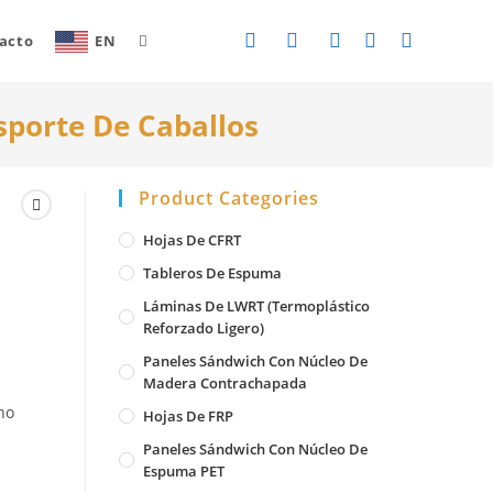
acto
EN
Toggle
porte De Caballos
website
Product Categories
search
Hojas De CFRT
Tableros De Espuma
Láminas De LWRT (Termoplástico
Reforzado Ligero)
Paneles Sándwich Con Núcleo De
Madera Contrachapada
no
Hojas De FRP
Paneles Sándwich Con Núcleo De
Espuma PET