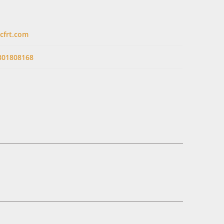
cfrt.com
301808168