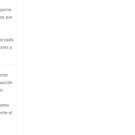
perie,
dos por
forzado
ones y
ente
ovación
r,
 como
nte el