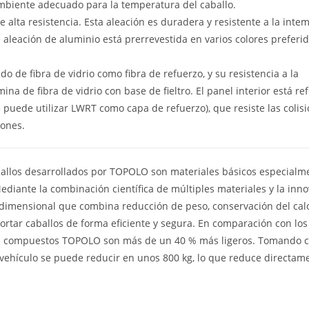
ambiente adecuado para la temperatura del caballo.
e alta resistencia. Esta aleación es duradera y resistente a la intem
de aleación de aluminio está prerrevestida en varios colores preferi
do de fibra de vidrio como fibra de refuerzo, y su resistencia a la
ina de fibra de vidrio con base de fieltro. El panel interior está re
ede utilizar LWRT como capa de refuerzo), que resiste las colisi
iones.
ballos desarrollados por TOPOLO son materiales básicos especialm
ediante la combinación científica de múltiples materiales y la inn
idimensional que combina reducción de peso, conservación del calo
portar caballos de forma eficiente y segura. En comparación con los
eles compuestos TOPOLO son más de un 40 % más ligeros. Tomando
vehículo se puede reducir en unos 800 kg, lo que reduce directame