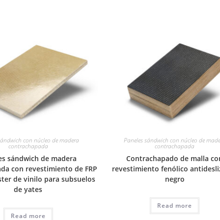
sándwich con núcleo de madera
Paneles sándwich con núcleo de mad
contrachapada
contrachapada
es sándwich de madera
Contrachapado de malla co
da con revestimiento de FRP
revestimiento fenólico antidesl
ster de vinilo para subsuelos
negro
de yates
Read more
Read more