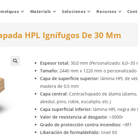
emolques
Materials
Soluciones
Recursos
Cont
apada HPL Ignífugos De 30 Mm
Espesor total:
30,0 mm (Personalizado: 6,0~35
Tamaño:
2440 mm x 1220 mm o personalizado
Capa de superficie superior:
lámina HPL de vet
madera de 0,5 mm
Capa central:
Contrachapado de álamo (álamo,
abedul, pino, roble, eucalipto, etc.)
Capa superficial inferior:
lámina HPL negra de
Valor de resistencia al desgaste:
>3000r
Grado de protección contra incendios:
>Bf1
Liberación de formaldehído:
nivel E0