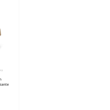
era
n
izante