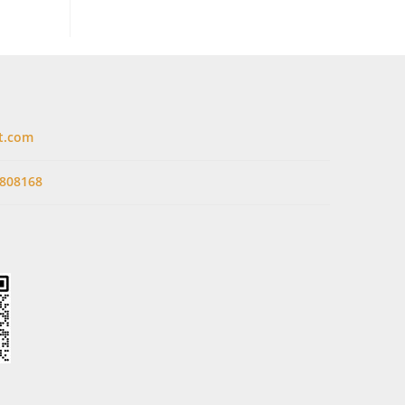
t.com
808168