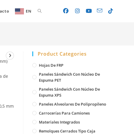
acto
EN
Toggle
website
Product Categories
search
 mm)
Hojas De FRP
Paneles Sándwich Con Núcleo De
a de
Espuma PET
Paneles Sándwich Con Núcleo De
Espuma XPS
Paneles Alveolares De Polipropileno
 0,5 mm
Carrocerías Para Camiones
Materiales Integrados
Remolques Cerrados Tipo Caja