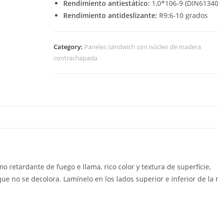
Rendimiento antiestático:
1,0*106-9 (DIN61340
Rendimiento antideslizante:
R9:6-10 grados
Category:
Paneles sándwich con núcleo de madera
contrachapada
retardante de fuego e llama, rico color y textura de superficie,
y que no se decolora. Lamínelo en los lados superior e inferior de l