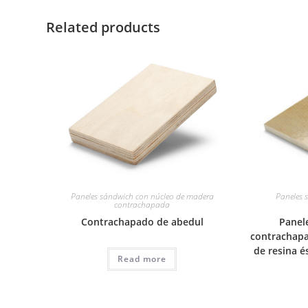
Related products
Paneles sándwich con núcleo de madera
Paneles 
contrachapada
Contrachapado de abedul
Panel
contrachapa
de resina é
Read more