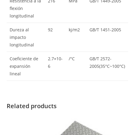
Resistencia a la
216
MPa
GB/T 1449-2005
flexión
longitudinal
Dureza al
92
kj/m2
GB/T 1451-2005
impacto
longitudinal
Coeficiente de
2.7×10-
/°C
GB/T 2572-
expansión
6
2005(35°C~100°C)
lineal
Related products