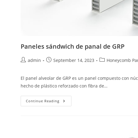
Paneles sándwich de panal de GRP
Post
Post
Post
admin
September 14, 2023
Honeycomb Pa
author:
published:
category:
El panel alveolar de GRP es un panel compuesto con núc
hecho de plástico reforzado con fibra de…
Paneles
Continue Reading
Sándwich
De
Panal
De
GRP