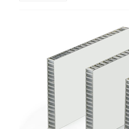
De
Panal
De
Fibra
De
Carbono