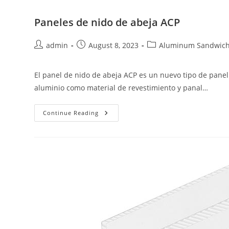
Paneles de nido de abeja ACP
Post
Post
Post
admin
August 8, 2023
Aluminum Sandwich
author:
published:
category:
El panel de nido de abeja ACP es un nuevo tipo de pane
aluminio como material de revestimiento y panal…
Paneles
Continue Reading
De
Nido
De
Abeja
ACP