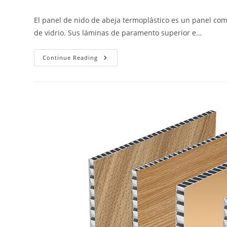
author:
published:
category:
El panel de nido de abeja termoplástico es un panel com
de vidrio. Sus láminas de paramento superior e…
Paneles
Continue Reading
De
Nido
De
Abeja
Termoplásticos