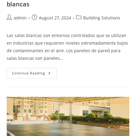
blancas
Post
Post
Post
admin
August 27, 2024
Building Solutions
author:
published:
category:
Las salas blancas son entornos controlados que se utilizan
en industrias que requieren niveles extremadamente bajos
de contaminantes en el aire. Los paneles de pared para
salas blancas son paneles…
Paneles
Continue Reading
De
Pared
De
FRP
Para
Salas
Blancas