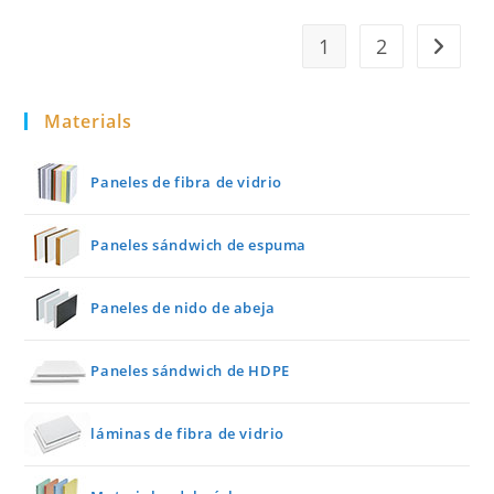
De
Abeja
1
2
Go to th
Materials
Paneles de fibra de vidrio
Paneles sándwich de espuma
Paneles de nido de abeja
Paneles sándwich de HDPE
láminas de fibra de vidrio