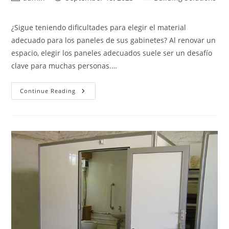
author:
published:
category:
¿Sigue teniendo dificultades para elegir el material
adecuado para los paneles de sus gabinetes? Al renovar un
espacio, elegir los paneles adecuados suele ser un desafío
clave para muchas personas.…
Paneles
Continue Reading
De
Gabinete
Con
Núcleo
De
Espuma
De
PET