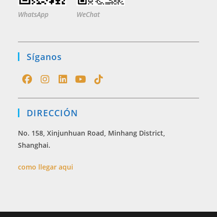
WhatsApp
WeChat
Síganos
Opens
Opens
Opens
Opens
Opens
in
in
in
in
in
DIRECCIÓN
a
a
a
a
a
new
new
new
new
new
No. 158, Xinjunhuan Road, Minhang District,
tab
tab
tab
tab
tab
Shanghai.
como llegar aqui