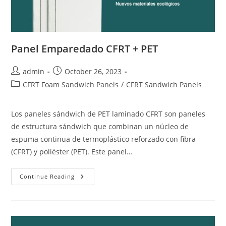
Panel Emparedado CFRT + PET
Post
Post
admin
October 26, 2023
author:
published:
Post
CFRT Foam Sandwich Panels
/
CFRT Sandwich Panels
category:
Los paneles sándwich de PET laminado CFRT son paneles
de estructura sándwich que combinan un núcleo de
espuma continua de termoplástico reforzado con fibra
(CFRT) y poliéster (PET). Este panel…
Panel
Continue Reading
Emparedado
CFRT
+
PET