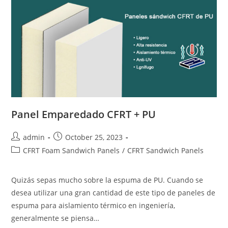
Panel Emparedado CFRT + PU
Post
Post
admin
October 25, 2023
author:
published:
Post
CFRT Foam Sandwich Panels
/
CFRT Sandwich Panels
category:
Quizás sepas mucho sobre la espuma de PU. Cuando se
desea utilizar una gran cantidad de este tipo de paneles de
espuma para aislamiento térmico en ingeniería,
generalmente se piensa…