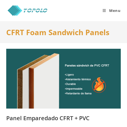
Skip
to
Menu
content
CFRT Foam Sandwich Panels
Panel Emparedado CFRT + PVC