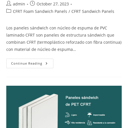
Post
Post
admin
October 27, 2023
author:
published:
Post
CFRT Foam Sandwich Panels
/
CFRT Sandwich Panels
category:
Los paneles sándwich con núcleo de espuma de PVC
laminado CFRT son paneles de estructura sándwich que
combinan CFRT (termoplástico reforzado con fibra continua)
con material de núcleo de espuma…
Panel
Continue Reading
Emparedado
CFRT
+
PVC