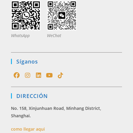
WhatsApp
WeChat
Síganos
Opens
Opens
Opens
Opens
Opens
in
in
in
in
in
DIRECCIÓN
a
a
a
a
a
new
new
new
new
new
No. 158, Xinjunhuan Road, Minhang District,
tab
tab
tab
tab
tab
Shanghai.
como llegar aqui