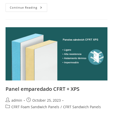
Panel
Continue Reading
Emparedado
CFRT
+
PU
Panel emparedado CFRT + XPS
Post
Post
admin
October 25, 2023
author:
published:
Post
CFRT Foam Sandwich Panels
/
CFRT Sandwich Panels
category: