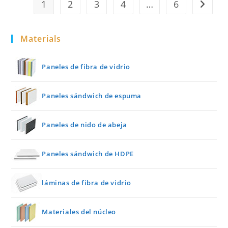
1
2
3
4
…
6
Go to th
Abeja
Y
Kevlar
Materials
Paneles de fibra de vidrio
Paneles sándwich de espuma
Paneles de nido de abeja
Paneles sándwich de HDPE
láminas de fibra de vidrio
Materiales del núcleo