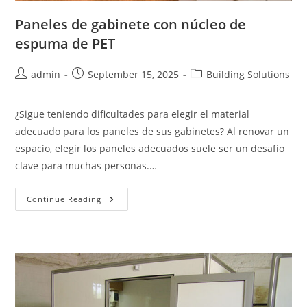
Paneles de gabinete con núcleo de
espuma de PET
Post
Post
Post
admin
September 15, 2025
Building Solutions
author:
published:
category:
¿Sigue teniendo dificultades para elegir el material
adecuado para los paneles de sus gabinetes? Al renovar un
espacio, elegir los paneles adecuados suele ser un desafío
clave para muchas personas.…
Paneles
Continue Reading
De
Gabinete
Con
Núcleo
De
Espuma
De
PET