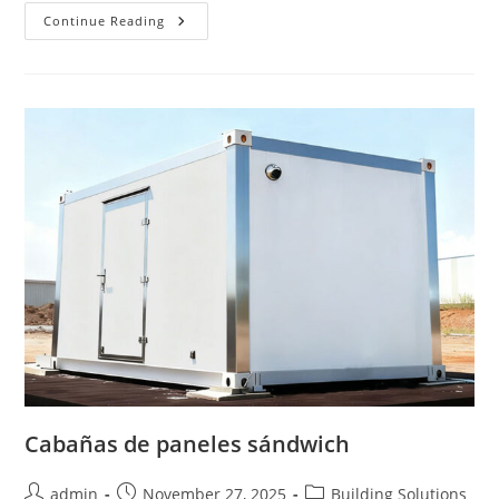
Paneles
Continue Reading
Compuestos
Para
Tiendas
De
Techo
Cabañas de paneles sándwich
Post
Post
Post
admin
November 27, 2025
Building Solutions