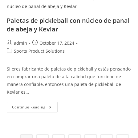
Paletas de pickleball con núcleo de panal
de abeja y Kevlar
Post
Post
admin
October 17, 2024
author:
published:
Post
Sports Product Solutions
category:
Si eres fabricante de paletas de pickleball y estás pensando
en comprar una paleta de alta calidad que funcione de
manera confiable, entonces una paleta de pickleball de
Kevlar es…
Paletas
Continue Reading
De
Pickleball
Con
Núcleo
De
Panal
De