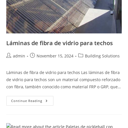
Láminas de fibra de vidrio para techos
Post
Post
Post
admin
November 15, 2024
Building Solutions
author:
published:
category:
Láminas de fibra de vidrio para techos Las láminas de fibra
de vidrio para techos son un material compuesto reforzado
con fibra, también conocido como material FRP o GRP, que…
Láminas
Continue Reading
De
Fibra
De
Vidrio
Para
Techos