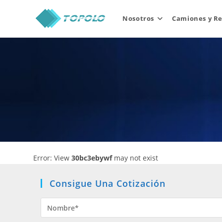
Skip
to
Nosotros
Camiones y R
content
Error: View
30bc3ebywf
may not exist
Consigue Una Cotización