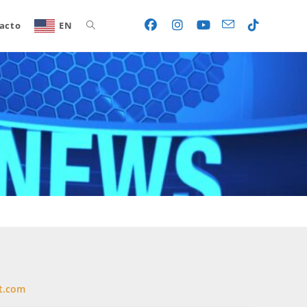
acto
EN
Toggle
website
search
t.com