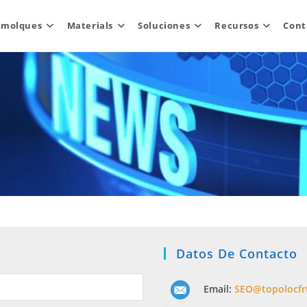
emolques
Materials
Soluciones
Recursos
Cont
Datos De Contacto
Email:
SEO@topolocfr