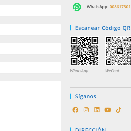
WhatsApp:
008617301
Escanear Código QR
WhatsApp
WeChat
Síganos
Opens
Opens
Opens
Opens
Opens
in
in
in
in
in
DIRECCIÓN