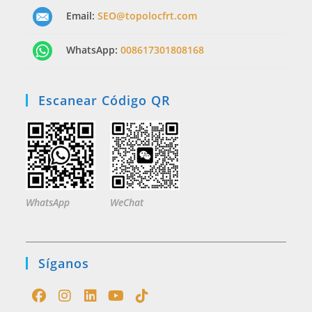
Email:
SEO@topolocfrt.com
WhatsApp:
008617301808168
Escanear Código QR
WhatsApp
WeChat
Síganos