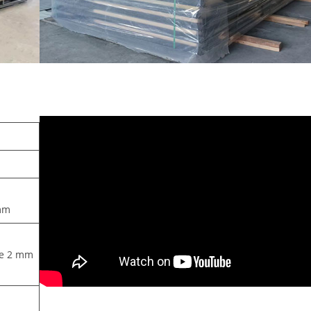
S
 mm
 de 2 mm