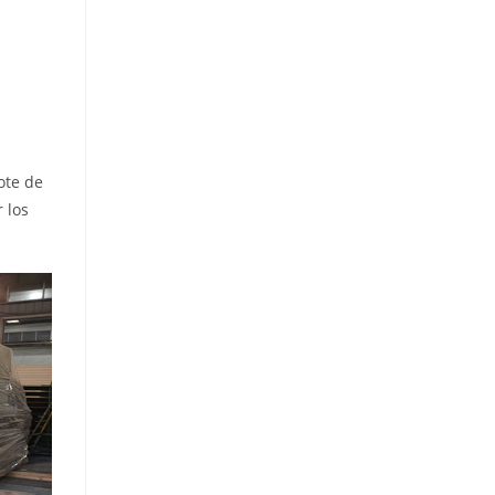
ote de
 los