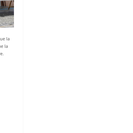
ue la
e la
e.