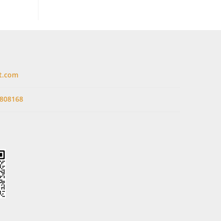
t.com
808168