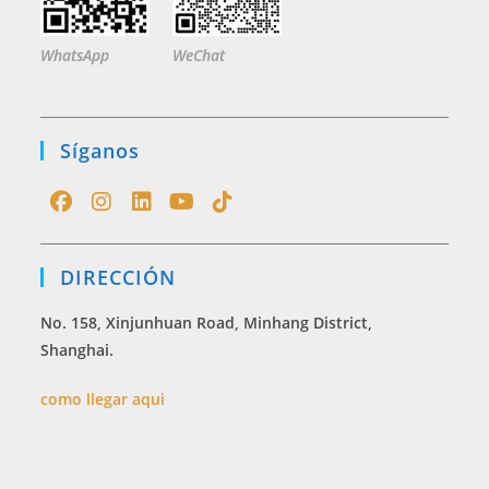
WhatsApp
WeChat
Síganos
Opens
Opens
Opens
Opens
Opens
in
in
in
in
in
DIRECCIÓN
a
a
a
a
a
new
new
new
new
new
No. 158, Xinjunhuan Road, Minhang District,
tab
tab
tab
tab
tab
Shanghai.
como llegar aqui