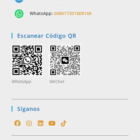
WhatsApp:
008617301808168
Escanear Código QR
WhatsApp
WeChat
Síganos
Opens
Opens
Opens
Opens
Opens