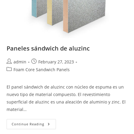
Paneles sándwich de aluzinc
Post
Post
admin
February 27, 2023
author:
published:
Post
Foam Core Sandwich Panels
category:
El panel sándwich de aluzinc con núcleo de espuma es un
nuevo tipo de material compuesto. El revestimiento
superficial de aluzinc es una aleación de aluminio y zinc. El
material…
Paneles
Continue Reading
Sándwich
De