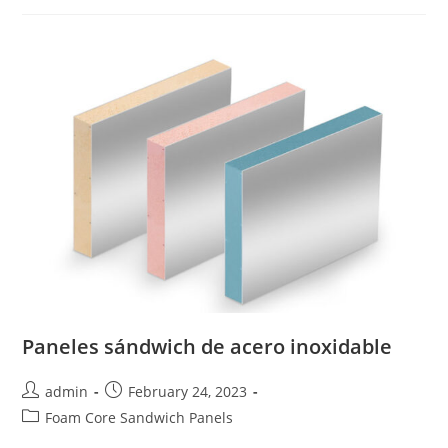
Aluzinc
Paneles sándwich de acero inoxidable
Post
Post
admin
February 24, 2023
author:
published:
Post
Foam Core Sandwich Panels
category: