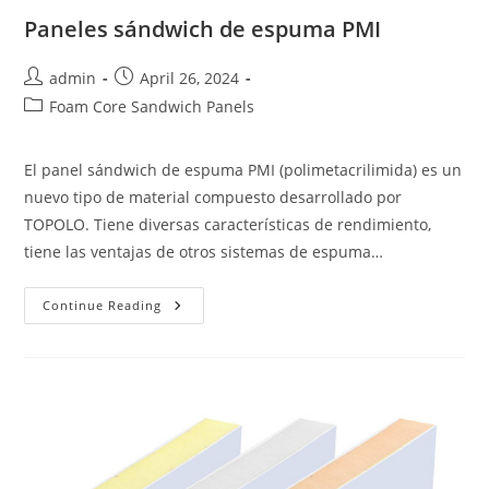
Paneles sándwich de espuma PMI
Post
Post
admin
April 26, 2024
author:
published:
Post
Foam Core Sandwich Panels
category:
El panel sándwich de espuma PMI (polimetacrilimida) es un
nuevo tipo de material compuesto desarrollado por
TOPOLO. Tiene diversas características de rendimiento,
tiene las ventajas de otros sistemas de espuma…
Paneles
Continue Reading
Sándwich
De
Espuma
PMI