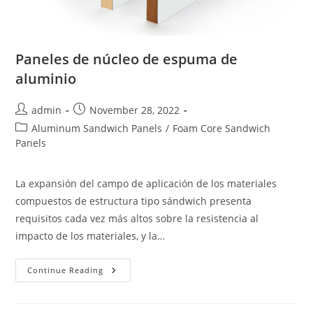
Paneles de núcleo de espuma de
aluminio
Post
Post
admin
November 28, 2022
author:
published:
Post
Aluminum Sandwich Panels
/
Foam Core Sandwich
category:
Panels
La expansión del campo de aplicación de los materiales
compuestos de estructura tipo sándwich presenta
requisitos cada vez más altos sobre la resistencia al
impacto de los materiales, y la…
Paneles
Continue Reading
De
Núcleo
De
Espuma