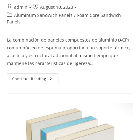
Post
Post
admin
August 10, 2023
author:
published:
Post
Aluminum Sandwich Panels
/
Foam Core Sandwich
category:
Panels
La combinación de paneles compuestos de aluminio (ACP)
con un núcleo de espuma proporciona un soporte térmico,
acústico y estructural adicional al mismo tiempo que
mantiene las características de ligereza…
Paneles
Continue Reading
Con
Núcleo
De
Espuma
ACP