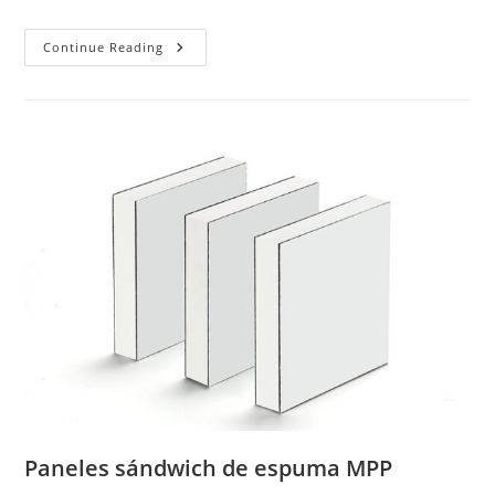
Paneles
Continue Reading
De
Núcleo
De
Espuma
De
Madera
Contrachapada
Paneles sándwich de espuma MPP