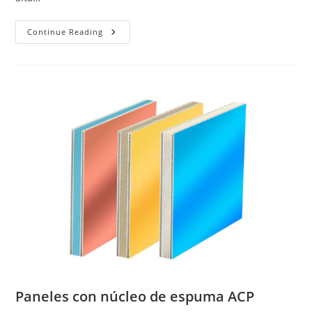
Panel
Continue Reading
Sándwich
De
Espuma
Con
Cara
De
PVC
Paneles con núcleo de espuma ACP