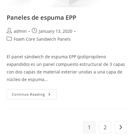
Paneles de espuma EPP
Post
Post
admin
January 13, 2020
author:
published:
Post
Foam Core Sandwich Panels
category:
El panel sándwich de espuma EPP (polipropileno
expandido) es un panel compuesto estructural de 3 capas
con dos capas de material exterior unidas a una capa de
núcleo de espuma…
Paneles
Continue Reading
De
Espuma
EPP
1
2
Go to th