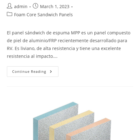
Post
Post
admin
March 1, 2023
author:
published:
Post
Foam Core Sandwich Panels
category:
El panel sándwich de espuma MPP es un panel compuesto
de piel de aluminio/FRP recientemente desarrollado para
RV. Es liviano, de alta resistencia y tiene una excelente
resistencia al impacto.…
Paneles
Continue Reading
Sándwich
De
Espuma
MPP