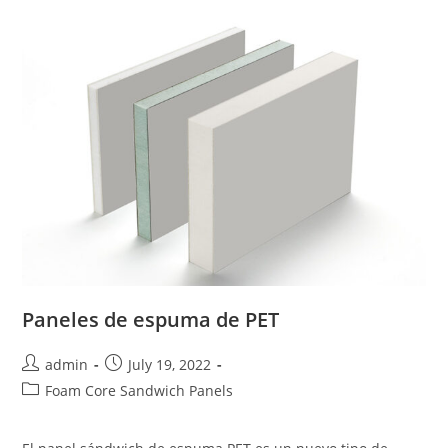
De
Aluminio
Paneles de espuma de PET
Post
Post
admin
July 19, 2022
author:
published:
Post
Foam Core Sandwich Panels
category: